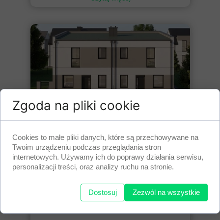
Zgoda na pliki cookie
Inwestycja deweloperska - dom
Cookies to małe pliki danych, które są przechowywane na
bliźniaczy w Lewkowie
Twoim urządzeniu podczas przeglądania stron
internetowych. Używamy ich do poprawy działania serwisu,
10 kwietnia 2026
personalizacji treści, oraz analizy ruchu na stronie.
Zakres naszych prac podczas
realizacji zlecenia:
instalacje elektryczne
Dostosuj
Zezwól na wszystkie
instalacje teletechniczne
montaże rozdzielnic...