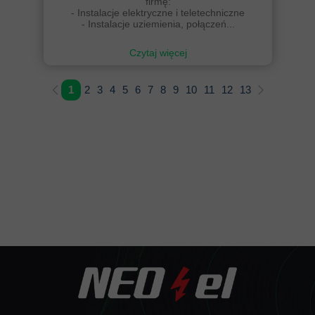
firmę:
- Instalacje elektryczne i teletechniczne
- Instalacje uziemienia, połączeń...
Czytaj więcej
1
2
3
4
5
6
7
8
9
10
11
12
13