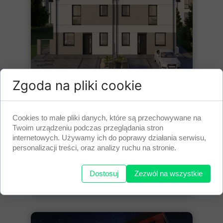
Zgoda na pliki cookie
Inwestycja deweloperska - dom
bliźniaczy w Lewkowie
Cookies to małe pliki danych, które są przechowywane na
10 kwietnia 2026
Twoim urządzeniu podczas przeglądania stron
Zakres naszych prac podczas
internetowych. Używamy ich do poprawy działania serwisu,
realizacji zlecenia:
personalizacji treści, oraz analizy ruchu na stronie.
instalacje elektryczne
instalacje teletechniczne
montaże rozdzielnic...
Dostosuj
Zezwól na wszystkie
Czytaj więcej