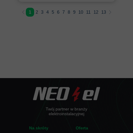
1
2
3
4
5
6
7
8
9
10
11
12
13
Twój partner w branży
elektroinstalacyjnej
Na skróty
Oferta