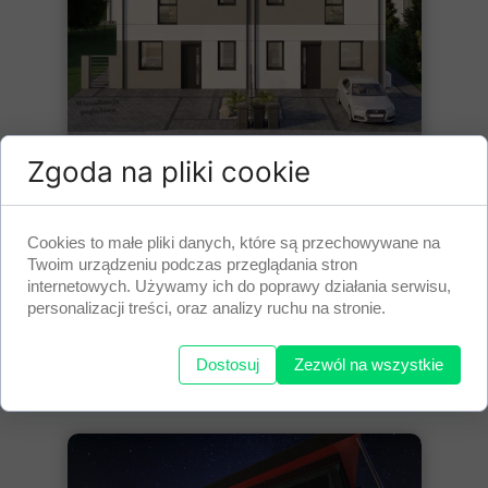
Zgoda na pliki cookie
Inwestycja deweloperska - dom
bliźniaczy w Lewkowie
10 kwietnia 2026
Cookies to małe pliki danych, które są przechowywane na
Zakres naszych prac podczas
Twoim urządzeniu podczas przeglądania stron
realizacji zlecenia:
internetowych. Używamy ich do poprawy działania serwisu,
instalacje elektryczne
personalizacji treści, oraz analizy ruchu na stronie.
instalacje teletechniczne
montaże rozdzielnic...
Dostosuj
Zezwól na wszystkie
Czytaj więcej