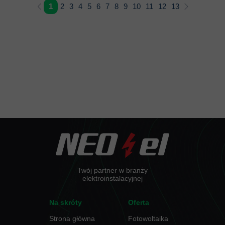
1
2
3
4
5
6
7
8
9
10
11
12
13
Twój partner w branży
elektroinstalacyjnej
Na skróty
Oferta
Strona główna
Fotowoltaika